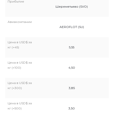
Прибытие
о (SVO)
Шереметьево (SVO)
Авиакомпании
INES (TK)
AEROFLOT (SU)
Цена в USD$ за
кг (+45)
5,55
Цена в USD$ за
0
кг (+100)
4,50
Цена в USD$ за
0
кг (+300)
3,85
Цена в USD$ за
кг (+500)
3,50