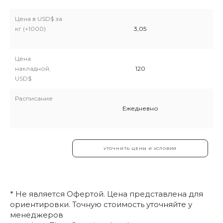
Цена в USD$ за
0
кг (+1000)
3,05
Цена
накладной,
120
USD$
Расписание
евно
Ежедневно
 И УСЛОВИЯ
УТОЧНИТЬ ЦЕНЫ И УСЛОВИЯ
* Не является Офертой. Цена представлена для
ориентировки. Точную стоимость уточняйте у
менеджеров