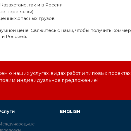
Казахстане, так и в России;
ые перевозки);
ценных,опасных грузов.
зумной цене. Свяжитесь с нами, чтобы получить комме
 и Россией.
м о наших услугах, видах работ и типовых проектах
отовим индивидуальное предложение!
Услуги
ENGLISH
Международные
перевозки