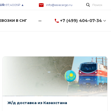
UR:
97,4009₽ ▲
info@asiacargo.ru
Поиск
...
+7 (499) 404-07-34
ЕВОЗКИ В СНГ
+7 (499) 404-07-34
8 (499) 404-07-34
г. Москва, ул. Горбунова
2c3, A-600
Пн-Пт: 9:00-18:00 Cб-Вс:
Выходной
info@asiacargo.ru
Ж/д доставка из Казахстана