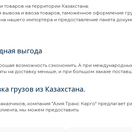
 товаров на территории Казахстана;
вывоза и ввоза товаров, таможенное оформление груз
на нашего импортера и предоставление пакета докуме
идная выгода
хорошая возможность сэкономить. А при международных
аты на доставку меньше, и при большом заказе постав
а грузов из Казахстана.
казчиков, компания "Азия Транс Карго" предлагает ра
 клиента, мы можем предоставить: