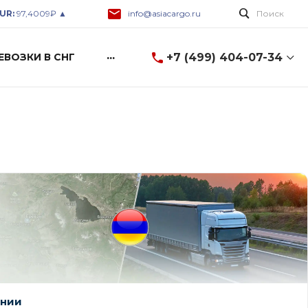
UR:
97,4009₽ ▲
info@asiacargo.ru
Поиск
...
+7 (499) 404-07-34
ЕВОЗКИ В СНГ
+7 (499) 404-07-34
8 (499) 404-07-34
г. Москва, ул. Горбунова
2c3, A-600
Пн-Пт: 9:00-18:00 Cб-Вс:
Выходной
info@asiacargo.ru
ении