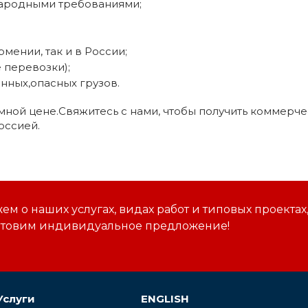
народными требованиями;
мении, так и в России;
 перевозки);
нных,опасных грузов.
мной цене.Свяжитесь с нами, чтобы получить коммерч
оссией.
м о наших услугах, видах работ и типовых проектах
отовим индивидуальное предложение!
Услуги
ENGLISH