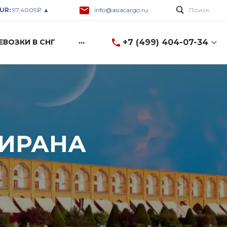
UR:
97,4009₽ ▲
info@asiacargo.ru
Поиск
...
+7 (499) 404-07-34
ЕВОЗКИ В СНГ
+7 (499) 404-07-34
8 (499) 404-07-34
г. Москва, ул. Горбунова
2c3, A-600
Пн-Пт: 9:00-18:00 Cб-Вс:
Выходной
info@asiacargo.ru
 ИРАНА