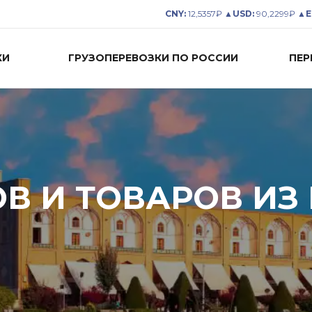
CNY:
12,5357₽ ▲
USD:
90,2299₽ ▲
E
КИ
ГРУЗОПЕРЕВОЗКИ ПО РОССИИ
ПЕР
В И ТОВАРОВ ИЗ