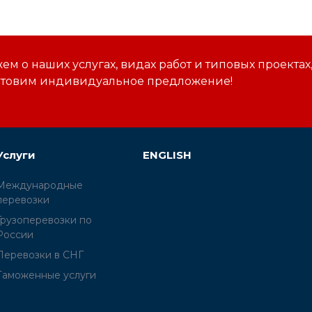
м о наших услугах, видах работ и типовых проектах
отовим индивидуальное предложение!
Услуги
ENGLISH
Международные
перевозки
Грузоперевозки по
России
Перевозки в СНГ
Таможенные услуги