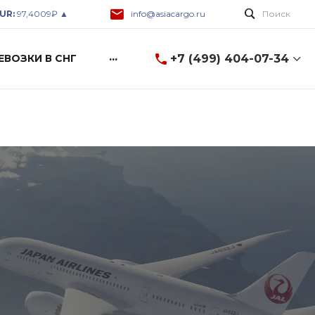
UR:
97,4009₽ ▲
info@asiacargo.ru
Поиск
...
+7 (499) 404-07-34
ЕВОЗКИ В СНГ
+7 (499) 404-07-34
8 (499) 404-07-34
г. Москва, ул. Горбунова
2c3, A-600
Пн-Пт: 9:00-18:00 Cб-Вс:
Выходной
info@asiacargo.ru