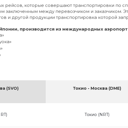
рных рейсов, которые совершают транспортировки по 
ом заключенным между перевозчиком и заказчиком. Эт
тов и другой продукции транспортировка которой зап
Японии, производится из международных аэропорто
а»
уока»
а»
»
ва (SVO)
Токио - Москва (DME)
NRT)
Токио (NRT)