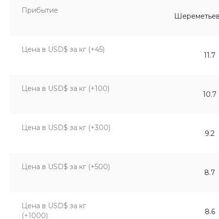
Прибытие
Домодедово (DME)
Шереметьев
Цена в USD$ за кг (+45)
14.1
11.7
Цена в USD$ за кг (+100)
10.2
10.7
Цена в USD$ за кг (+300)
9.2
Цена в USD$ за кг (+500)
10.1
8.7
Цена в USD$ за кг
9.8
8.6
(+1000)