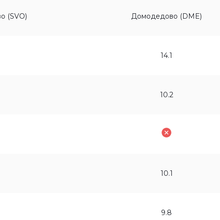
о (SVO)
Домодедово (DME)
14.1
10.2
10.1
9.8