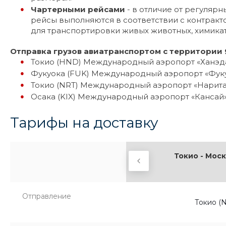
Чартерными рейсами
- в отличие от регуля
рейсы выполняются в соответствии с контракт
для транспортировки живых животных, химика
Отправка грузов авиатранспортом с территории 
Токио (HND) Международный аэропорт «Ханэд
Фукуока (FUK) Международный аэропорт «Фук
Токио (NRT) Международный аэропорт «Нарит
Осака (KIX) Международный аэропорт «Кансай
Тарифы на доставку
окио - Москва (DME)
Токио - Моск
Отправление
Токио (NRT)
Токио (