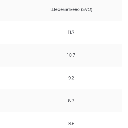
Шереметьево (SVO)
11.7
10.7
9.2
8.7
8.6