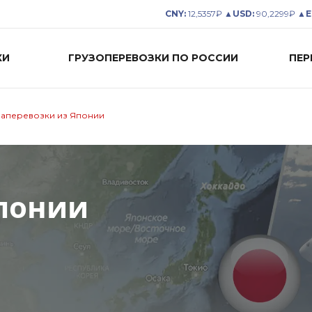
CNY:
12,5357₽ ▲
USD:
90,2299₽ ▲
E
КИ
ГРУЗОПЕРЕВОЗКИ ПО РОССИИ
ПЕР
аперевозки из Японии
Японии