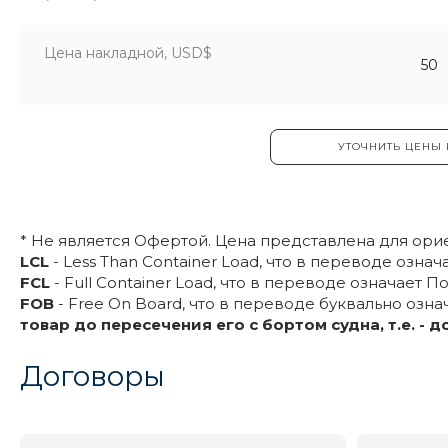
Цена накладной, USD$
50
50
ОЧНИТЬ ЦЕНЫ И УСЛОВИЯ
УТОЧНИТЬ ЦЕНЫ
* Не является Офертой. Цена представлена для ори
LCL
- Less Than Container Load, что в переводе озн
FCL
- Full Container Load, что в переводе означает П
FOB
- Free On Board, что в переводе буквально озна
товар до пересечения его с бортом судна, т.е. - д
Договоры