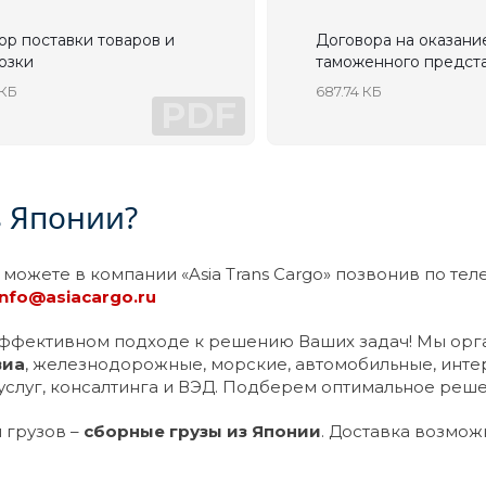
ор поставки товаров и
Договора на оказание
озки
таможенного предст
 КБ
687.74 КБ
PDF
з Японии?
ы можете в компании «Asia Trans Cargo» позвонив по тел
info@asiacargo.ru
эффективном подходе к решению Ваших задач! Мы орга
виа
, железнодорожные, морские, автомобильные, инт
услуг, консалтинга и ВЭД. Подберем оптимальное реш
 грузов –
сборные грузы из Японии
. Доставка возмо