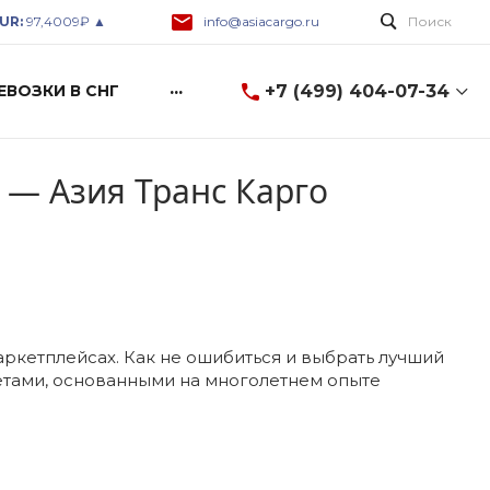
UR:
97,4009₽ ▲
info@asiacargo.ru
Поиск
...
+7 (499) 404-07-34
ЕВОЗКИ В СНГ
+7 (499) 404-07-34
 — Азия Транс Карго
8 (499) 404-07-34
г. Москва, ул. Горбунова
2c3, A-600
Пн-Пт: 9:00-18:00 Cб-Вс:
Выходной
info@asiacargo.ru
аркетплейсах. Как не ошибиться и выбрать лучший
етами, основанными на многолетнем опыте