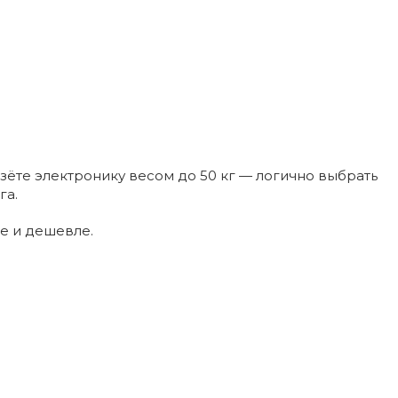
езёте электронику весом до 50 кг — логично выбрать
га.
е и дешевле.