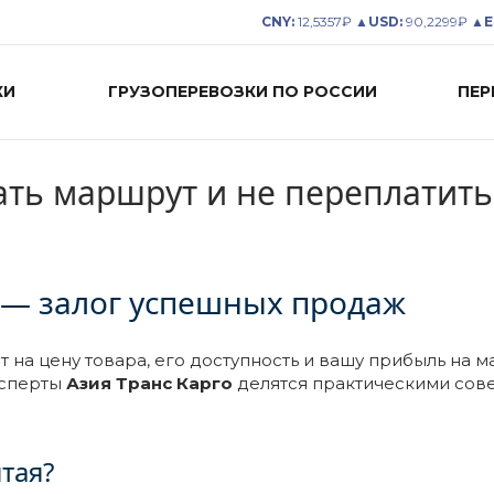
CNY:
12,5357₽ ▲
USD:
90,2299₽ ▲
E
КИ
ГРУЗОПЕРЕВОЗКИ ПО РОССИИ
ПЕР
рать маршрут и не переплатить
 — залог успешных продаж
на цену товара, его доступность и вашу прибыль на м
ксперты
Азия Транс Карго
делятся практическими сов
тая?