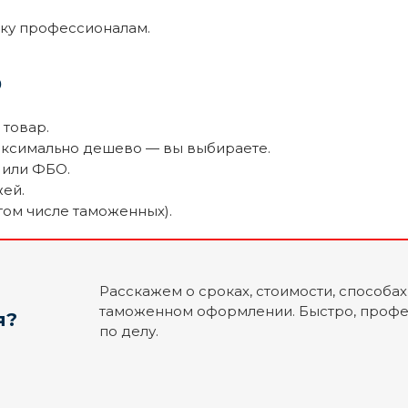
вку профессионалам.
о
товар.
аксимально дешево — вы выбираете.
 или ФБО.
жей.
том числе таможенных).
Расскажем о сроках, стоимости, способах
таможенном оформлении. Быстро, профе
я?
по делу.