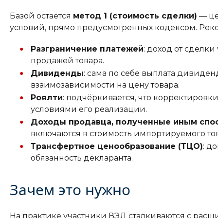
Базой остаётся
метод 1 (стоимость сделки)
— це
условий, прямо предусмотренных кодексом. Реко
Разграничение платежей
: доход от сделки
продажей товара.
Дивиденды
: сама по себе выплата дивиде
взаимозависимости на цену товара.
Роялти
: подчёркивается, что корректировк
условиями его реализации.
Доходы продавца, полученные иным спо
включаются в стоимость импортируемого тов
Трансфертное ценообразование (ТЦО)
: д
обязанность декларанта.
Зачем это нужно
На практике участники ВЭД сталкиваются с расш