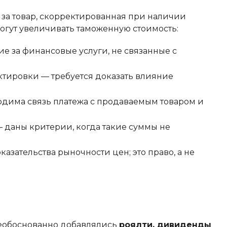
за товар, скорректированная при наличии
огут увеличивать таможенную стоимость:
ие за финансовые услуги, не связанные с
тировки — требуется доказать влияние
ходима связь платежа с продаваемым товаром и
 даны критерии, когда такие суммы не
азательства рыночности цен; это право, а не
необоснованно добавлялись
роялти, дивиденды