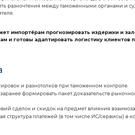
ть разночтения между таможенными органами и суд
теля.
жет импортёрам прогнозировать издержки и зал
ам и готовы адаптировать логистику клиентов 
а
тировок и разнотолков при таможенном контроле.
о заранее формировать пакет доказательств рыночн
ловий сделок и скидок на предмет влияния взаимоз
ная структура платежей (в том числе ИС/сервисы) в