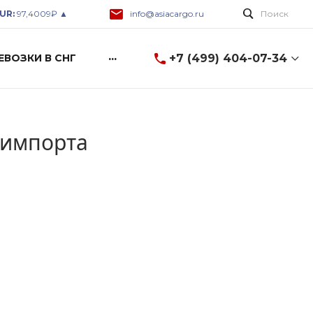
UR:
97,4009₽ ▲
info@asiacargo.ru
Поиск
...
+7 (499) 404-07-34
ЕВОЗКИ В СНГ
+7 (499) 404-07-34
8 (499) 404-07-34
 импорта
г. Москва, ул. Горбунова
2c3, A-600
Пн-Пт: 9:00-18:00 Cб-Вс:
Выходной
info@asiacargo.ru