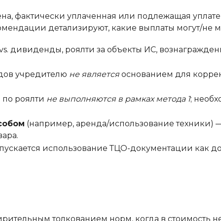
на, фактически уплаченная или подлежащая уплате 
мендации детализируют, какие выплаты могут/не м
 vs. дивиденды, роялти за объекты ИС, вознагражден
ндов учредителю
не является
основанием для коррек
и по роялти
не выполняются в рамках метода 1
; необ
собом
(например, аренда/использование техники) —
ара.
опускается использование ТЦО-документации как док
ирительным толкованием норм, когда в стоимость 