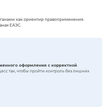
рганами как ориентир правоприменения.
анах ЕАЭС.
женного оформления с корректной
есс так, чтобы пройти контроль без лишних